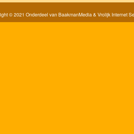
ight © 2021 Onderdeel van
BaakmanMedia
&
Vrolijk Internet S