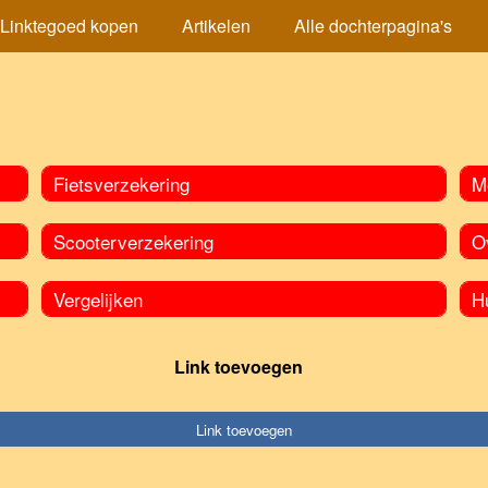
Linktegoed kopen
Artikelen
Alle dochterpagina's
Fietsverzekering
M
Scooterverzekering
O
Vergelijken
H
Link toevoegen
Link toevoegen