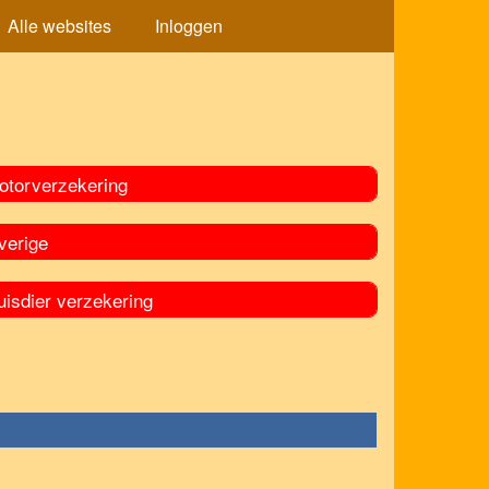
Alle websites
Inloggen
otorverzekering
verige
uisdier verzekering