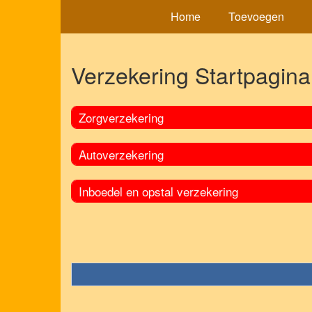
Home
Toevoegen
Verzekering Startpagina
Zorgverzekering
Autoverzekering
Inboedel en opstal verzekering